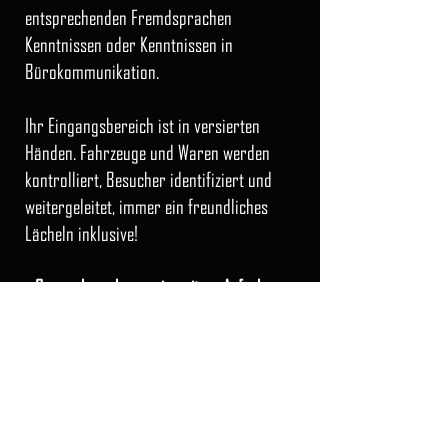
entsprechenden Fremdsprachen
Kenntnissen oder Kenntnissen in
Bürokommunikation.
Ihr Eingangsbereich ist in versierten
Händen. Fahrzeuge und Waren werden
kontrolliert, Besucher identifiziert und
weitergeleitet, immer ein freundliches
Lächeln inklusive!
Gerne übernehmen wir weitere Aufgaben:
Telefondienst
Postdienst
Brandschutz
Nehmen Sie
Kontakt
mit uns auf und