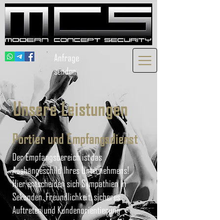
Anfrage
senden
Unsere Leistungen
Portier und Empfangsdienst
Der Empfangsbereich ist das
Aushängeschild Ihres Unternehmens!
Hier entscheiden sich Sympathien in
Sekunden. Freundlichkeit, sicheres
Auftreten und Kundenorientierung