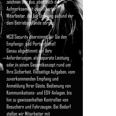
zeichnen uns aus, aber auch die
Aufmerksamkeit qualifizierter
Mitarbeiter, die für Ordnung auf und vor
dem Betriebsgelände sorgen.
MCS Security übernimmt für Sie den
Empfangs- und Portierdienst!
Genau abgestimmt auf Ihre
Anforderungen, als separate Leistung
oder in einem Gesamtkonzept rund um
Ihre Sicherheit. Vielseitige Aufgaben, vom
zuvorkommenden Empfang und
Anmeldung Ihrer Gäste, Bedienung von
Kommunikations- und EDV-Anlagen, bis
hin zu gewissenhaften Kontrollen von
Besuchern und Fahrzeugen. Bei Bedarf
stellen wir Mitarbeiter mit