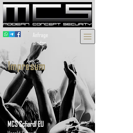
Anfrage
senden
Impresum
MCS Schardl EU