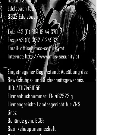
Harald Schardl
Edelsbach 150,
8332 Edelsbach
Tel.:
+43 (0) 664 15 44 370
Fax:
+43 (0) 3152
/ 24932
Email: office@mcs-security.at
Internet: http://www.mcs-security.at
Eingetragener Gegenstand: Ausübung des
Bewachungs- und Sicherheitsgewerbes.
UID: ATU71451056
Firmenbuchnummer: FN 462523 g
Firmengericht: Landesgericht für ZRS
Graz
Behörde gem. ECG:
Bezirkshauptmannschaft